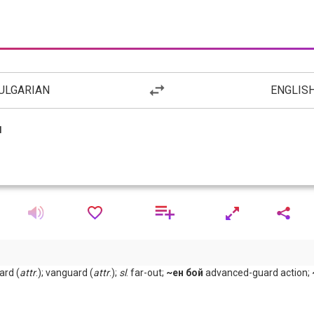
ULGARIAN
ENGLIS
rd (
attr
.); vanguard (
attr
.);
sl
. far-out;
~ен бой
advanced-guard action;