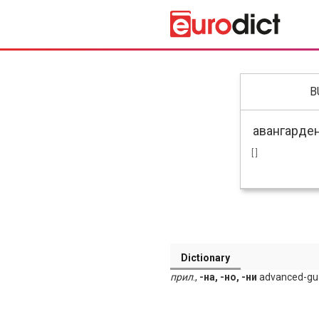
B
[ ]
Dictionary
прил
.,
-на, -но, -ни
advanced-gua