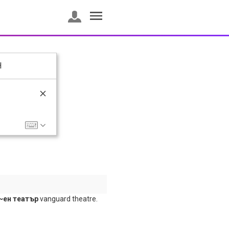
H
~ен театър
vanguard theatre.