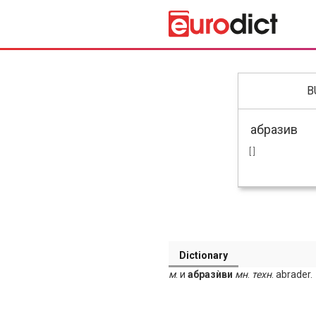
B
[ ]
Dictionary
м
. и
абразѝви
мн
.
техн
. abrader.