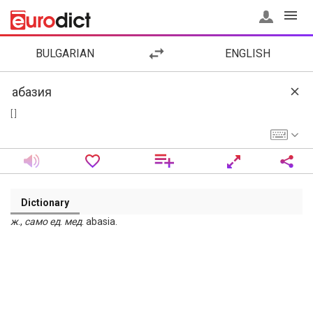
BULGARIAN
ENGLISH
[ ]
Dictionary
ж
.,
само
ед
.
мед
. abasia.