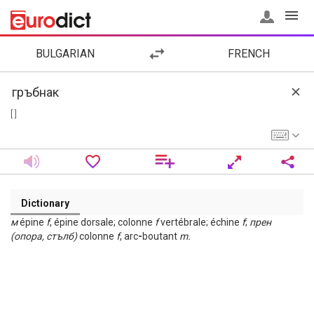
BULGARIAN
FRENCH
[ ]
Dictionary
м
épine
f
, épine dorsale; colonne
f
vertébrale; échine
f
;
прен
(опора, стълб)
colonne
f
, arc
-
boutant
m.