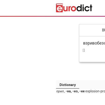
B
[ ]
Dictionary
прил
.,
-на, -но, -ни
explosion-pro