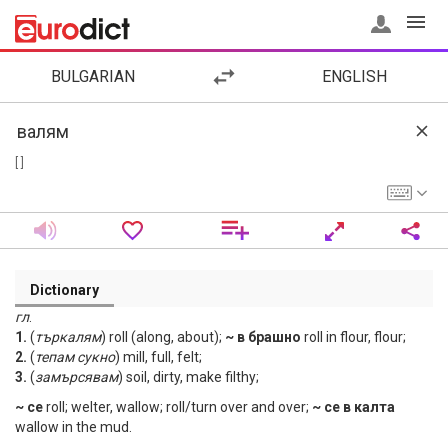
BULGARIAN
ENGLISH
[ ]
Dictionary
гл
.
1.
(
търкалям
) roll (along, about);
~ в брашно
roll in flour, flour;
2.
(
тепам
сукно
) mill, full, felt;
3.
(
замърсявам
) soil, dirty, make filthy;
~ се
roll; welter, wallow; roll/turn over and over;
~ се в калта
wallow in the mud.